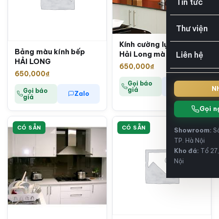
Tin tức
Thư viện
Kính cường lực ốp bếp
Bảng màu kính bếp
Hải Long màu CAM
Liên hệ
HẢI LONG
650,000
₫
650,000
₫
Gọi báo
Zalo
Nh
giá
Gọi báo
Zalo
giá
Gọi n
CÓ SẴN
CÓ SẴN
Showroom:
Số
TP. Hà Nội
Kho đá:
Tổ 27,
Nội