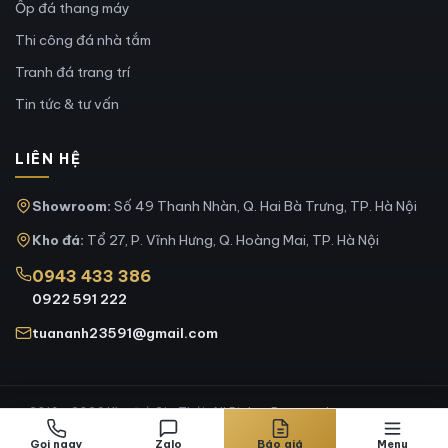
Ốp đá thang máy
Thi công đá nhà tắm
Tranh đá trang trí
Tin tức & tư vấn
LIÊN HỆ
Showroom:
Số 49 Thanh Nhàn, Q. Hai Bà Trưng, TP. Hà Nội
Kho đá:
Tổ 27, P. Vĩnh Hưng, Q. Hoàng Mai, TP. Hà Nội
0943 433 386
0922 591 222
tuananh23591@gmail.com
© 2016 - 2026 Kho Đá Gia Thái. All Rights Reserved.
Giới thiệu
•
Chính sách bảo mật
•
Liên hệ
Gọi ngay
Zalo
Báo giá
Menu