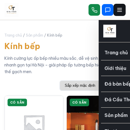
Trang chủ
/
Sản phẩm
/ Kính bếp
Kính bếp
Trang chủ
Kính cường lực ốp bếp nhiều màu sắc, dễ vệ sinh, thi công
nhanh gọn tại Hà Nội – giải pháp ốp tường bếp hiện đại thay
Giới thiệu
thế gạch men.
Đá bàn bế
Đá Cầu Th
CÓ SẴN
CÓ SẴN
Sản phẩm