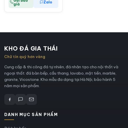
Gọi báo
Zalo
giá
KHO ĐÁ GIA THÁI
Chữ tín quý hơn vàng
Cung cấp & thi công đá tự nhiên, đá nhân tạo cho nội thất và
ngoại thất: đá bàn bếp, cầu thang, lavabo, mặt tiền, marble,
granite, Vicostone. Kho mẫu đa dạng tại Hà Nội, bảo hành 5
năm mọi sản phẩm.
DANH MỤC SẢN PHẨM