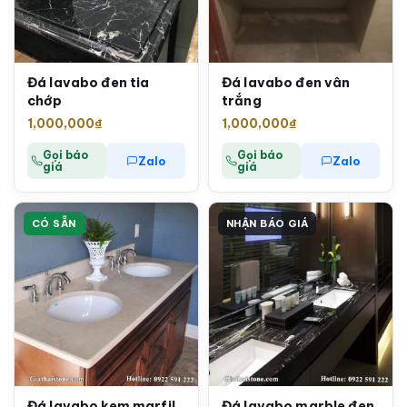
Đá lavabo đen tia
Đá lavabo đen vân
chớp
trắng
1,000,000
₫
1,000,000
₫
Gọi báo
Gọi báo
Zalo
Zalo
giá
giá
CÓ SẴN
NHẬN BÁO GIÁ
Đá lavabo kem marfil
Đá lavabo marble đen