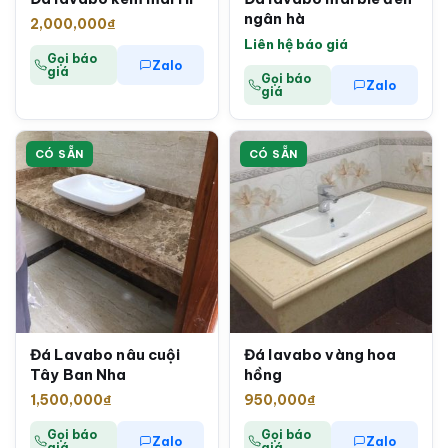
ngân hà
2,000,000
₫
Liên hệ báo giá
Gọi báo
Zalo
giá
Gọi báo
Zalo
giá
CÓ SẴN
CÓ SẴN
Đá Lavabo nâu cuội
Đá lavabo vàng hoa
Tây Ban Nha
hồng
1,500,000
₫
950,000
₫
Gọi báo
Gọi báo
Zalo
Zalo
giá
giá