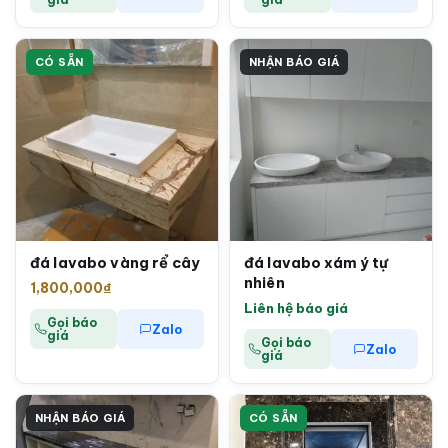
CÓ SẴN
NHẬN BÁO GIÁ
đá lavabo vàng rể cây
đá lavabo xám ý tự
nhiên
1,800,000
₫
Liên hệ báo giá
Gọi báo
Zalo
giá
Gọi báo
Zalo
giá
NHẬN BÁO GIÁ
CÓ SẴN