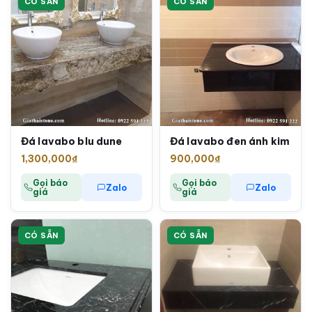
CÓ SẴN
CÓ SẴN
Đá lavabo blu dune
Đá lavabo đen ánh kim
1,300,000
₫
900,000
₫
Gọi báo
Gọi báo
Zalo
Zalo
giá
giá
CÓ SẴN
CÓ SẴN