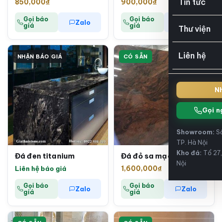
Tin tức
850,000
₫
900,000
₫
Gọi báo
Gọi báo
Zalo
Zalo
giá
giá
Thư viện
Liên hệ
NHẬN BÁO GIÁ
CÓ SẴN
Nh
Gọi n
Showroom:
Số
TP. Hà Nội
Kho đá:
Tổ 27,
Đá đen titanium
Đá đỏ sa mạc
Nội
Liên hệ báo giá
1,600,000
₫
Gọi báo
Gọi báo
Zalo
Zalo
giá
giá