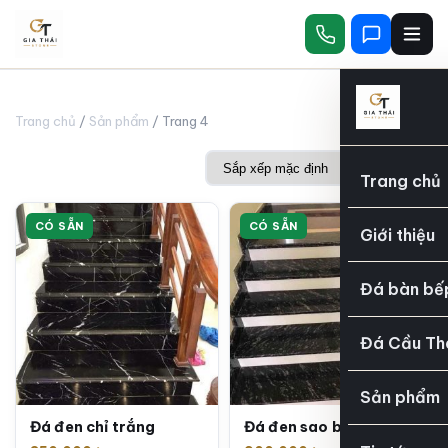
Trang chủ
/
Sản phẩm
/ Trang 4
Trang chủ
CÓ SẴN
CÓ SẴN
Giới thiệu
Đá bàn bế
Đá Cầu Th
Sản phẩm
Đá đen chỉ trắng
Đá đen sao băng