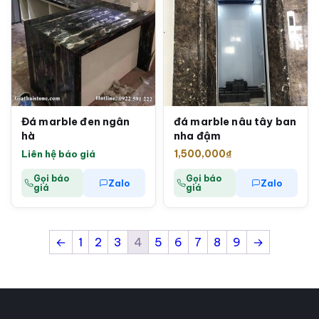
Đá marble đen ngân
đá marble nâu tây ban
hà
nha đậm
Liên hệ báo giá
1,500,000
₫
Gọi báo
Gọi báo
Zalo
Zalo
giá
giá
←
1
2
3
4
5
6
7
8
9
→