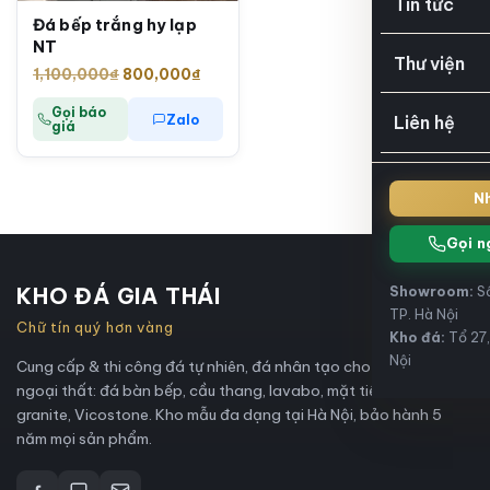
Tin tức
Đá bếp trắng hy lạp
NT
Thư viện
Giá
Giá
1,100,000
₫
800,000
₫
gốc
hiện
Gọi báo
Zalo
Liên hệ
là:
tại
giá
1,100,000₫.
là:
800,000₫.
Nh
Gọi n
KHO ĐÁ GIA THÁI
Showroom:
Số
TP. Hà Nội
Chữ tín quý hơn vàng
Kho đá:
Tổ 27,
Nội
Cung cấp & thi công đá tự nhiên, đá nhân tạo cho nội thất và
ngoại thất: đá bàn bếp, cầu thang, lavabo, mặt tiền, marble,
granite, Vicostone. Kho mẫu đa dạng tại Hà Nội, bảo hành 5
năm mọi sản phẩm.