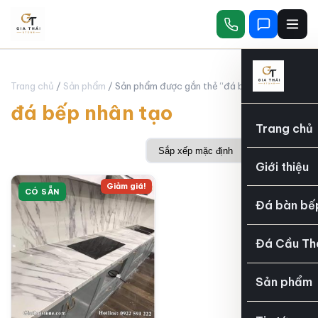
Trang chủ
/
Sản phẩm
/ Sản phẩm được gắn thẻ “đá bếp nhân tạo”
đá bếp nhân tạo
Trang chủ
Giới thiệu
Giảm giá!
CÓ SẴN
Đá bàn bế
Đá Cầu Th
Sản phẩm