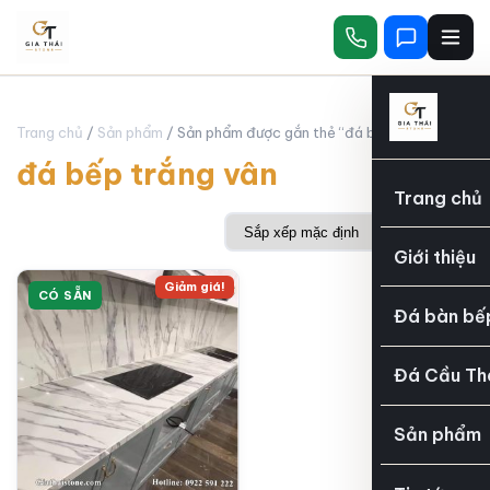
Trang chủ
/
Sản phẩm
/ Sản phẩm được gắn thẻ “đá bếp trắng vân”
đá bếp trắng vân
Trang chủ
Giới thiệu
Giảm giá!
CÓ SẴN
Đá bàn bế
Đá Cầu Th
Sản phẩm