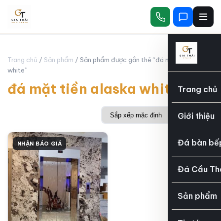
Trang chủ
/
Sản phẩm
/ Sản phẩm được gắn thẻ “đá mặt tiền alaska
white”
đá mặt tiền alaska white
Trang chủ
Giới thiệu
Đá bàn bế
NHẬN BÁO GIÁ
Đá Cầu Th
Sản phẩm