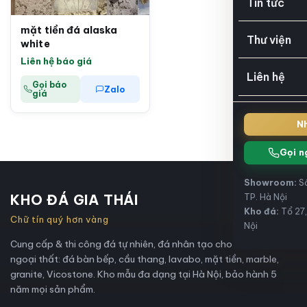
Tin tức
mặt tiền đá alaska
Thư viện
white
Liên hệ báo giá
Liên hệ
Gọi báo
Zalo
giá
Nh
Gọi n
Showroom:
Số
KHO ĐÁ GIA THÁI
TP. Hà Nội
Kho đá:
Tổ 27,
Chữ tín quý hơn vàng
Nội
Cung cấp & thi công đá tự nhiên, đá nhân tạo cho nội thất và
ngoại thất: đá bàn bếp, cầu thang, lavabo, mặt tiền, marble,
granite, Vicostone. Kho mẫu đa dạng tại Hà Nội, bảo hành 5
năm mọi sản phẩm.