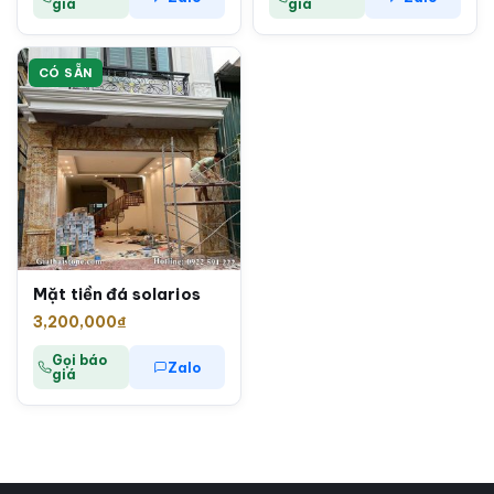
giá
giá
CÓ SẴN
Mặt tiền đá solarios
3,200,000
₫
Gọi báo
Zalo
giá