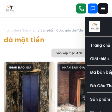
Trang chủ
/
Sản phẩm
/ Sản phẩm được gắn thẻ “đá mặt tiền”
đá mặt tiền
Trang chủ
Giới thiệu
NHẬN BÁO GIÁ
NHẬN BÁO GIÁ
Đá bàn bế
Đá Cầu Th
Sản phẩm