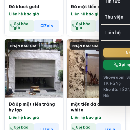
Tin tức
Đá black gold
Đá mặt tiền đỏ sa mạc
Liên hệ báo giá
Liên hệ báo giá
Thư viện
Gọi báo
Gọi báo
Zalo
Zalo
giá
giá
Liên hệ
NHẬN BÁO GIÁ
NHẬN BÁO GIÁ
Nh
Gọi n
Showroom:
Số
TP. Hà Nội
Kho đá:
Tổ 27,
Nội
Đá ốp mặt tiền trắng
mặt tiền đá alaska
hy lạp
white
Liên hệ báo giá
Liên hệ báo giá
Gọi báo
Gọi báo
Zalo
Zalo