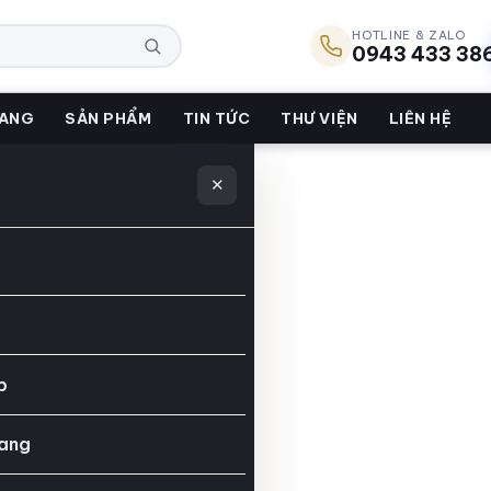
HOTLINE & ZALO
0943 433 38
HANG
SẢN PHẨM
TIN TỨC
THƯ VIỆN
LIÊN HỆ
✕
gia”
p
ang