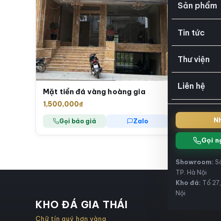
Sản phẩm
Tin tức
Thư viện
Liên hệ
Mặt tiền đá vàng hoàng gia
1,500,000
₫
Nh
Gọi báo giá
Zalo
Gọi n
Showroom:
Số
TP. Hà Nội
Kho đá:
Tổ 27,
Nội
DA
KHO ĐÁ GIA THÁI
Chữ tín quý hơn vàng