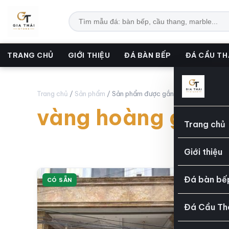
TRANG CHỦ
GIỚI THIỆU
ĐÁ BÀN BẾP
ĐÁ CẦU T
Trang chủ
/
Sản phẩm
/ Sản phẩm được gắn thẻ “vàng hoàng 
vàng hoàng gia
Trang chủ
Giới thiệu
Đá bàn bế
CÓ SẴN
Đá Cầu Th