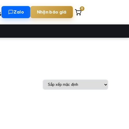
0
Zalo
Nhận báo giá
6